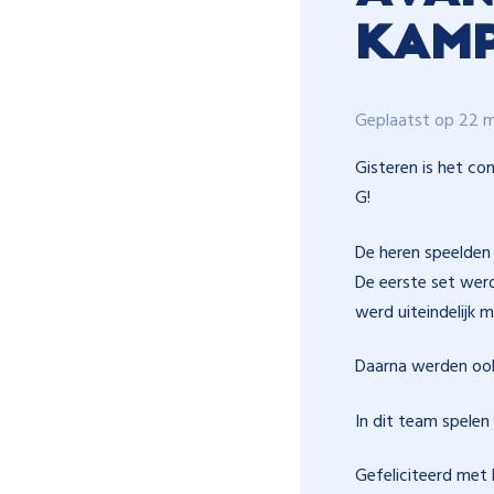
kamp
Geplaatst op 22 
Gisteren is het c
G!
De heren speelden 
De eerste set we
werd uiteindelijk 
Daarna werden ook
In dit team spele
Gefeliciteerd met