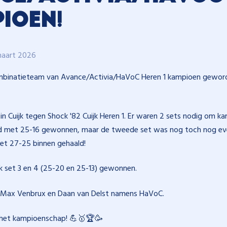
ioen!
maart 2026
ombinatieteam van Avance/Activia/HaVoC Heren 1 kampioen geworde
in Cuijk tegen Shock '82 Cuijk Heren 1. Er waren 2 sets nodig om 
rd met 25-16 gewonnen, maar de tweede set was nog toch nog ev
met 27-25 binnen gehaald!
 set 3 en 4 (25-20 en 25-13) gewonnen.
n Max Venbrux en Daan van Delst namens HaVoC.
 het kampioenschap! 💪🥇🏆🥳