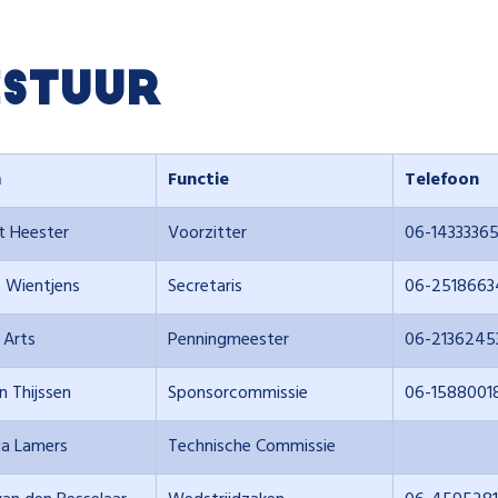
estuur
m
Functie
Telefoon
t Heester
Voorzitter
06-1433336
e Wientjens
Secretaris
06-2518663
 Arts
Penningmeester
06-2136245
n Thijssen
Sponsorcommissie
06-1588001
da Lamers
Technische Commissie