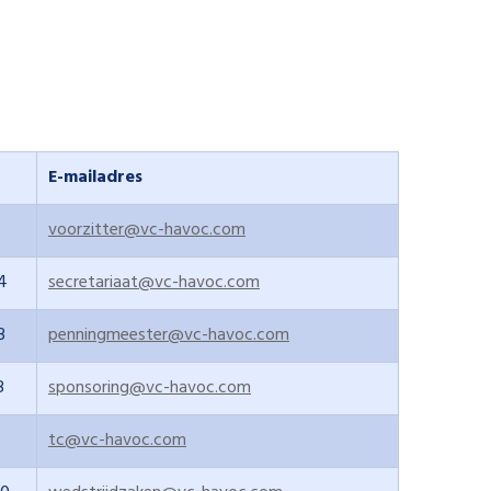
E-mailadres
5
voorzitter@vc-havoc.com
4
secretariaat@vc-havoc.com
3
penningmeester@vc-havoc.com
8
sponsoring@vc-havoc.com
tc@vc-havoc.com