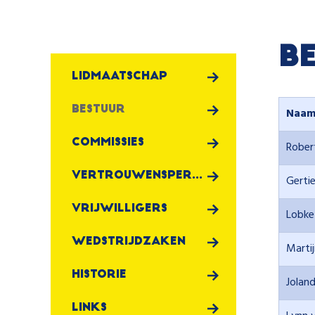
B
Lidmaatschap
Bestuur
Naa
Commissies
Rober
Vertrouwenspersoon
Gerti
Vrijwilligers
Lobke
Wedstrijdzaken
Martij
Historie
Jolan
Links