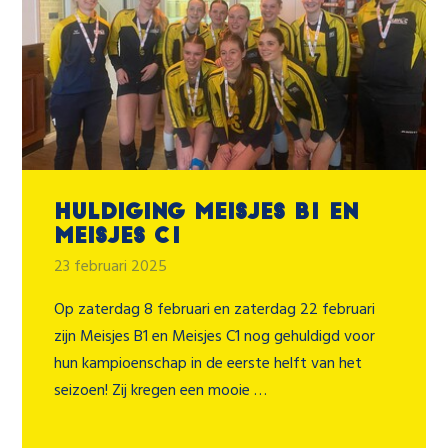
Huldiging Meisjes B1 en
Meisjes C1
23 februari 2025
Op zaterdag 8 februari en zaterdag 22 februari
zijn Meisjes B1 en Meisjes C1 nog gehuldigd voor
hun kampioenschap in de eerste helft van het
seizoen! Zij kregen een mooie …