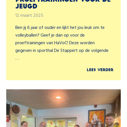
proeftrainingen voor de
jeugd
12 maart 2025
Ben jij 6 jaar of ouder en lijkt het jou leuk om te
volleyballen? Geef je dan op voor de
proeftrainingen van HaVoC! Deze worden
gegeven in sporthal De Stappert op de volgende
…
Lees verder